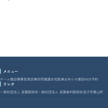
メニュー
ホーム
健診事業
急患診療
訪問看護
在宅医療
お知らせ
健診WEB予約
リンク
一般社団法人 逗葉医師会
一般社団法人 逗葉歯科医師会
逗子市
葉山町