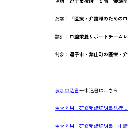
場所：
逗子市役所 ５階 会議室
演題：
「医療・介護職のための口
講師：
口腔栄養サポートチームレ
対象：
逗子市・葉山町の医療・介
参加申込書
←申込書はこちら
主マネ用 研修受講証明書発行に
主マネ用 研修受講証明書 申請