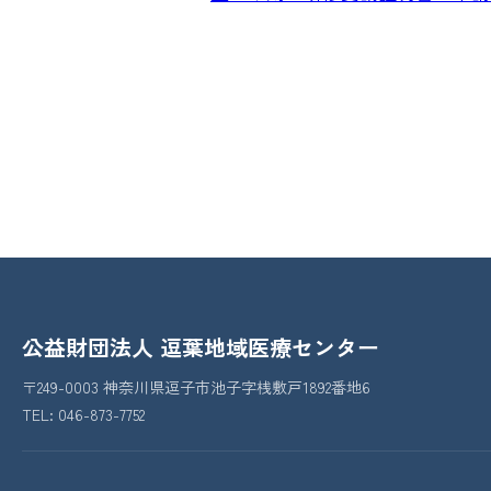
公益財団法人 逗葉地域医療センター
〒249-0003 神奈川県逗子市池子字桟敷戸1892番地6
TEL:
046-873-7752