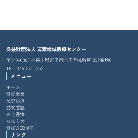
士 篠原弓月 氏
栄養指導の医療・介護保険の料金の違いや
対象：
逗子市・葉山地域の医療・介護・福祉に関係する職種
対象：
逗子市・葉山町の医療・介護・福祉に関する職種
依頼方法、実際の事例に至るまで、在宅栄養をより深く知るため
の講義となりました。
参加申込書（井戸端：視覚障害）
←お申込み書はこちらをクリッ
参加申込書
←申込書はこちら
『食事を楽しめるように禁止・制限ではなく、代替品などを提案
クしてください
主マネ用 研修受講証明書発行について
←主任介護支援専門員
し工夫することが大切』とのご意見を頂きました。
研修受講証明書について説明
蒸し暑い中、ご参加頂きました皆様、ありがとうございました。
主マネ用 研修受講証明書 申請書
←主任介護支援専門員 更新
公益財団法人 逗葉地域医療センター
研修受講証明書発行申請書はこちら
〒249-0003 神奈川県逗子市池子字桟敷戸1892番地6
TEL:
046-873-7752
メニュー
ホーム
健診事業
急患診療
訪問看護
在宅医療
お知らせ
健診WEB予約
リンク