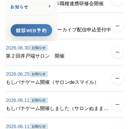
逗葉歯科医師会共催 多職種連携研修会開催
ご協力いただきました訪問看護ステーションの皆様、どうもあり
お知らせ
がとうございました。
7/15（水）19：00～20：30に、逗子市役所にて令和８年度 第１
そのうち、掲載希望のあった１１か所の訪問看護ステーションの
2026.07.07
お知らせ
回 逗葉歯科医師会在宅歯科医療研修会 及び
情報を一覧としてまとめ、相談室のホームページより閲覧・ダウ
健診WEB予約
第2回井戸端サロン アーカイブ配信申込受付中
令和８年度 第１回 逗葉地域多職種連携研修会を共同開催いたし
ンロードができるようになりました。
ました。
ぜひ日々の業務にお役立てください。
6月25日に開催いたしました、第２回井戸端サロンのアーカイブ
今回のテーマは「医療・介護職のための口腔ケアセミナー」で、
2026.06.30
お知らせ
配信の受付を開始いたしました。
現場でご活躍されている訪問歯科衛生士の方を講師に招き、口腔
【調査した項目】
第２回井戸端サロン 開催
ご都合が合わず、サロンに参加できなかった方も、お時間のある
観察や口腔ケアのポイントをご講義いただきました。
・機能強化型訪問看護ステーションの算定
時にご視聴いただけます。
研修では実技の時間もあり、参加者同士がペアとなって、お互い
6/25（木）に、令和８年度第２回井戸端サロン「高齢者の視覚障
・看護師以外の職種・職員数、専門・認定看護師の在籍と分野、
ご興味がございましたら、相談室にご連絡いただくか、下記のリ
の口腔ケアを行いました。
2026.06.25
お知らせ
害～介護現場での対応方法～」をZoomにて開催いたしました。
特定行為研修修了看護師の在籍と分野
ンクよりお申込みください。
参加者からは、「実習ができて良かった」「実際ケアを受ける側
もしバナゲーム開催（サロンdeスマイル）
講師：いけがみ眼科整形外科 副院長 澤崎弘美 様
・外国語対応、外国人労働者の在籍
皆様のお申込みをお待ちしております。
の感触も理解することができた」などの感想をいただき、実技が
参加者：12名
・休日の訪問体制と緊急時対応、24時間体制
サロンdeスマイルにお邪魔して、もしバナゲームを開催いたし
印象に残る研修となったようです。
高齢者に多い眼科疾患や視覚障害についての知識、在宅や現場で
・対応可能な分野（がん、難病、小児、緩和ケア、精神、人工呼
第２回井戸端サロン「高齢者の視覚障害～介護現場での対応方法
2026.06.11
お知らせ
ました。
参加者は53名となりました。
の「見えにくさ」を解消するための方法や実例を学びました。
吸器、看取り、障がい）
～」
もしバナゲーム開催しました（サロンぬままさん）
地域の皆様と直接お話して、様々なお考えに触れることができま
ご参加いただいた皆様、ありがとうございました。
本人も気づきにくい視覚障害に周囲が気づき、その人に合わせた
・訪問活動範囲
講師：いけがみ眼科整形外科 副院長 澤崎 弘美 氏
した。
サポートをすることで、生活の不自由さが大きく解消されること
サロンぬままさんにお邪魔して、もしバナゲームを開催させてい
アーカイブ配信申込期間：７/２（木）～７/１７（金）
ご参加いただいた皆様、貴重な機会を頂きまして、ありがとうご
講師：口腔栄養サポートチームレインボー 代表・訪問歯科衛生
がある、と知ることができました。
2026.06.11
お知らせ
ただきました。
視聴期間：７/２（木）～７/２４（金）