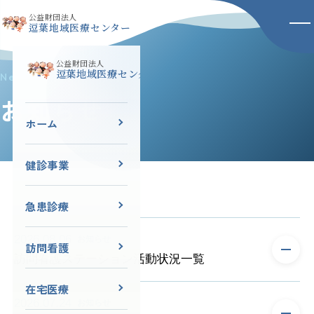
公益財団法人
逗葉地域医療センター
公益財団法人
逗葉地域医療センター
News
お知らせ
ホーム
健診事業
急患診療
2026.08.06
お知らせ
訪問看護
訪問看護ステーション活動状況一覧
在宅医療
相談室では、逗子市・葉山町の１２か所の訪問看護ステーション
2026.07.24
お知らせ
にご協力いただき、以下の項目のアンケート調査を行いました。