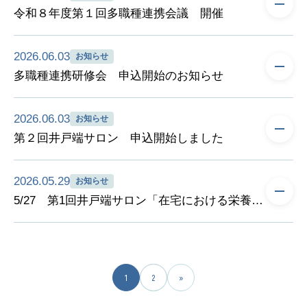
ざいました。
士 篠原 弓月 様
ご参加いただいた皆様、どうもありがとうございました。
令和８年度第１回多職種連携会議 開催
皆様の活発なトークで盛り上がり、サロンは大賑わいでした。
逗子市社会福祉協議会の方からエンディングノートのお話もあ
↓↓↓お申込みは以下のリンクから（Google formにとびます）
6/4（木）に令和８年度第１回多職種連携会議を開催いたしまし
り、参加者の皆様の自分の心を見つめなおすきっかけとなれたら
https://docs.google.com/forms/d/1EwyLjApXwMeRaC2JThsI-
2026.06.03
お知らせ
た。
嬉しいです。
u6STk1PYe5cADONFHFpWf8/edit
多職種連携研修会 申込開始のお知らせ
ご参加頂きました委員の皆様、ありがとうございました。
ロジックモデルのグループワークで頂いたご意見を活用し、今後
令和８年度 第１回 多職種連携研修会（逗葉歯科医師会・相談
の事業に取り組んでまいります。
2026.06.03
お知らせ
室合同開催）の申込を開始しました。
第２回井戸端サロン 申込開始しました
昨年度の研修会アンケートにて「口腔ケアや実技を学びたい」と
議題１：令和８年度事業計画（案）について
いうご意見を多数頂き、今年度は訪問歯科衛生士の講師をお招き
議題２：令和８年度逗葉地域在宅医療・介護連携推進事業ロジッ
令和８年度 第２回井戸端サロンの申込受付を開始いたしまし
して、口腔観察やケアの講義と実技の研修会を開催いたします。
クモデル（案）について
2026.05.29
お知らせ
た。
お申込み締切日は
7/8（水）
となっております。
5/27 第1回井戸端サロン「在宅における栄養士の役割
締切は
6/12（金）
までとなっております。
皆様のお申込みをお待ちしております。
皆様のご参加をお待ちしております。
5/27（水）15：00～16：00 逗葉地域保健センター3階 大会議
日時：
令和８年７月１５日（水）19：00～20：30
室にて、
日時：
令和８年６月２５日（木）11：00～12：00
場所：
逗子市役所 ５階 会議室
令和８年度第1回井戸端サロン「在宅における栄養士の役割～訪
場所：
Zoom（オンライン）
演題：
「医療・介護職のための口腔ケアセミナー」
1
2
»
問栄養指導の実際～」を開催いたしました。
テーマ：
高齢者の視覚障害～介護現場での対応方法～
講師：
口腔栄養サポートチームレインボー 代表・訪問歯科衛生
13名の方にご参加いただき、栄養ケアステーションの違いや訪問
講師：
いけがみ眼科整形外科 副院長 澤崎弘美 氏